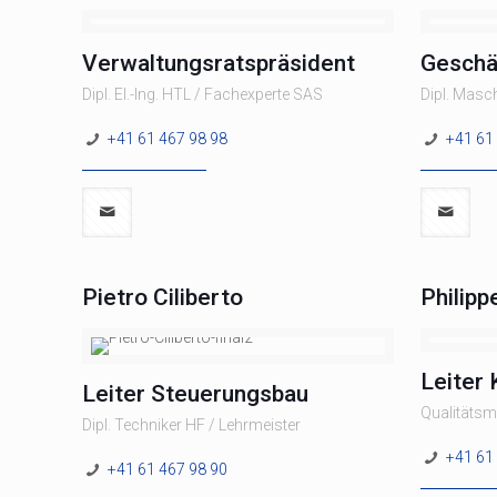
Verwaltungsratspräsident
Geschä
Dipl. El.-Ing. HTL / Fachexperte SAS
Dipl. Masch
+41 61 467 98 98
+41 61
Pietro Ciliberto
Philip
Leiter 
Leiter Steuerungsbau
Qualitätsm
Dipl. Techniker HF / Lehrmeister
+41 61
+41 61 467 98 90