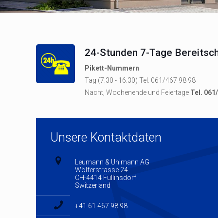
24-Stunden 7-Tage Bereitsch
Pikett-Nummern
Tag (7.30 - 16.30) Tel. 061/467 98 98
Nacht, Wochenende und Feiertage
Tel. 061
Unsere Kontaktdaten
Leumann & Uhlmann AG
Wölferstrasse 24
CH-4414 Füllinsdorf
Switzerland
+41 61 467 98 98