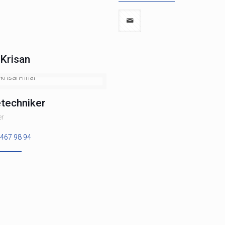
 Krisan
etechniker
er
 467 98 94