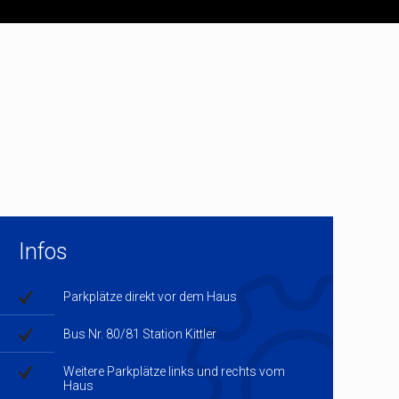
Infos
Parkplätze direkt vor dem Haus
Bus Nr. 80/81 Station Kittler
Weitere Parkplätze links und rechts vom
Haus