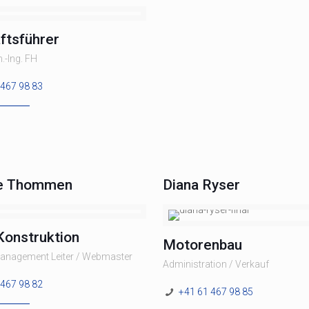
ftsführer
.-Ing. FH
 467 98 83
pe Thommen
Diana Ryser
Konstruktion
Motorenbau
anagement Leiter / Webmaster
Administration / Verkauf
 467 98 82
+41 61 467 98 85