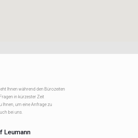
teht Ihnen während den Bürozeiten
 Fragen in kürzester Zeit
 Ihnen, um eine Anfrage zu
uch bei uns.
of Leumann