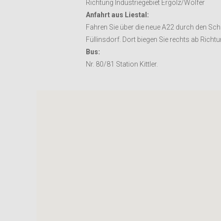
Richtung Industriegebiet Ergolz/Wölfer
Anfahrt aus Liestal:
Fahren Sie über die neue A22 durch den Sch
Füllinsdorf. Dort biegen Sie rechts ab Richt
Bus:
Nr. 80/81 Station Kittler.